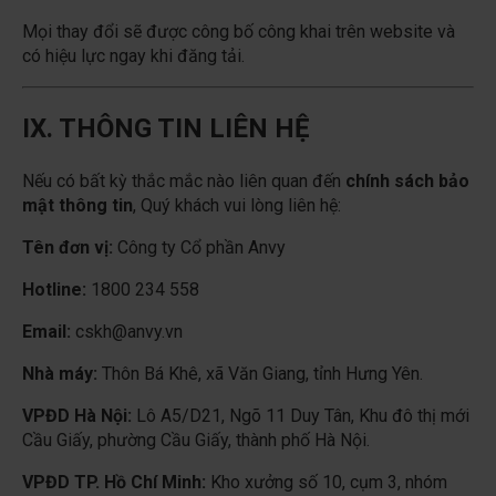
Mọi thay đổi sẽ được công bố công khai trên website và
có hiệu lực ngay khi đăng tải.
IX. THÔNG TIN LIÊN HỆ
Nếu có bất kỳ thắc mắc nào liên quan đến
chính sách bảo
mật thông tin
, Quý khách vui lòng liên hệ:
Tên đơn vị:
Công ty Cổ phần Anvy
Hotline:
1800 234 558
Email:
cskh@anvy.vn
Nhà máy:
Thôn Bá Khê, xã Văn Giang, tỉnh Hưng Yên.
VPĐD Hà Nội:
Lô A5/D21, Ngõ 11 Duy Tân, Khu đô thị mới
Cầu Giấy, phường Cầu Giấy, thành phố Hà Nội.
VPĐD TP. Hồ Chí Minh:
Kho xưởng số 10, cụm 3, nhóm