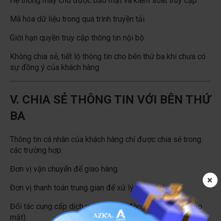
Hệ thống máy chủ được bảo mật và kiểm soát truy cập
Mã hóa dữ liệu trong quá trình truyền tải
Giới hạn quyền truy cập thông tin nội bộ
Không chia sẻ, tiết lộ thông tin cho bên thứ ba khi chưa có
sự đồng ý của khách hàng
V. CHIA SẺ THÔNG TIN VỚI BÊN THỨ
BA
Thông tin cá nhân của khách hàng chỉ được chia sẻ trong
các trường hợp:
Đơn vị vận chuyển để giao hàng
×
Đơn vị thanh toán trung gian để xử lý giao dịch
Đối tác cung cấp dịch vụ theo hợp đồng (có cam kết bảo
mật)