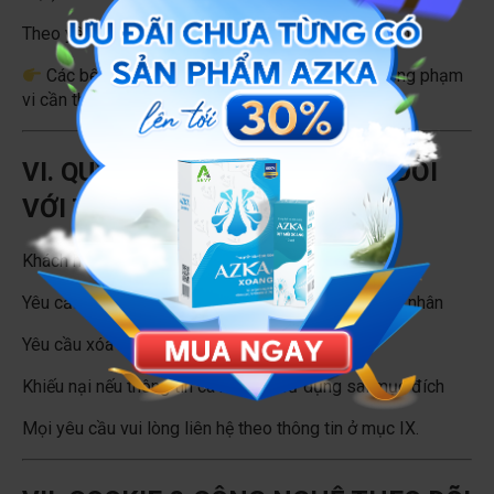
Theo yêu cầu của cơ quan nhà nước có thẩm quyền
Các bên thứ ba chỉ được sử dụng thông tin trong phạm
vi cần thiết để thực hiện dịch vụ.
VI. QUYỀN CỦA KHÁCH HÀNG ĐỐI
VỚI THÔNG TIN CÁ NHÂN
Khách hàng có các quyền sau:
Yêu cầu cung cấp, chỉnh sửa, cập nhật thông tin cá nhân
Yêu cầu xóa hoặc ngừng sử dụng thông tin
Khiếu nại nếu thông tin cá nhân bị sử dụng sai mục đích
Mọi yêu cầu vui lòng liên hệ theo thông tin ở mục IX.