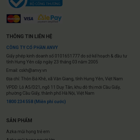
THÔNG TIN LIÊN HỆ
CÔNG TY CỔ PHẦN ANVY
Giấy phép kinh doanh số 0101651777 do sở kế hoạch & đầu tư
tỉnh Hưng Yên cấp ngày 23 tháng 03 năm 2005
Email: cskh@anvy.vn
Địa chỉ: Thôn Bá Khê, xã Văn Giang, tỉnh Hưng Yên, Việt Nam
VPDD: Lô A5/D21, ngõ 11 Duy Tân, khu đô thị mới Cầu Giấy,
phường Cầu Giấy, thành phố Hà Nội, Việt Nam
1800 234 558 (Miễn phí cước)
SẢN PHẨM
Azka mũi họng trẻ em
Azka mũi họng người lớn