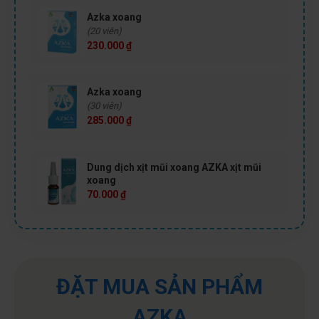
Azka xoang
(20 viên)
230.000
₫
Azka xoang
(30 viên)
285.000
₫
Dung dịch xịt mũi xoang AZKA xịt mũi
xoang
70.000
₫
ĐẶT MUA SẢN PHẨM
AZKA