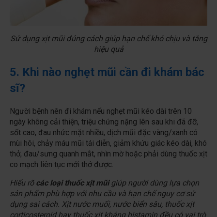
Sử dụng xịt mũi đúng cách giúp hạn chế khó chịu và tăng
hiệu quả
5. Khi nào nghẹt mũi cần đi khám bác
sĩ?
Người bệnh nên đi khám nếu nghẹt mũi kéo dài trên 10
ngày không cải thiện, triệu chứng nặng lên sau khi đã đỡ,
sốt cao, đau nhức mặt nhiều, dịch mũi đặc vàng/xanh có
mùi hôi, chảy máu mũi tái diễn, giảm khứu giác kéo dài, khó
thở, đau/sưng quanh mắt, nhìn mờ hoặc phải dùng thuốc xịt
co mạch liên tục mới thở được.
Hiểu rõ
các loại thuốc xịt mũi
giúp người dùng lựa chọn
sản phẩm phù hợp với nhu cầu và hạn chế nguy cơ sử
dụng sai cách. Xịt nước muối, nước biển sâu, thuốc xịt
corticosteroid hay thuốc xịt kháng histamin đều có vai trò