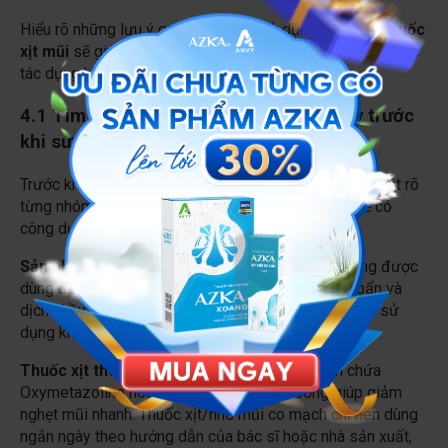
Hiểu rõ những lưu ý quan trọng khi sử dụng
các loại thuốc
xịt mũi
sẽ giúp nâng cao hiệu quả sử dụng và hạn chế các
tác dụng không mong muốn.
4.1 Tìm hiểu kỹ các loại xịt mũi hiện nay trước
khi sử dụng
Trước khi lựa chọn sản phẩm, người dùng nên phân biệt rõ
từng nhóm
các loại xịt mũi hiện nay
vì mỗi loại sẽ có
công dụng khác nhau.
Sản phẩm xịt nước muối sinh lý:
Nhóm này thường được
dùng để làm sạch khoang mũi, hỗ trợ loại bỏ bụi bẩn và
dịch nhầy, giữ ẩm niêm mạc mũi. Đây là nhóm được sử
dụng khá phổ biến trong chăm sóc mũi hằng ngày.
Thuốc xịt thông mũi co mạch:
Các sản phẩm chứa
Oxymetazoline hoặc Xylometazoline thường giúp giảm
nghẹt mũi nhanh. Thuốc xịt/nhỏ mũi co mạch chỉ nên dùng
ngắn ngày theo hướng dẫn của bác sĩ hoặc nhà sản xuất,