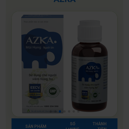
SỐ
THÀNH
SẢN PHẨM