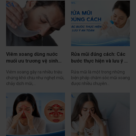
Viêm xoang dùng nước
Rửa mũi đúng cách: Các
muối ưu trương vệ sinh
bước thực hiện và lưu ý an
mũi có tốt không?
toàn
Viêm xoang gây ra nhiều triệu
Rửa mũi là một trong những
chứng khó chịu như nghẹt mũi,
biện pháp chăm sóc mũi xoang
chảy dịch mũi,…
được nhiều chuyên…