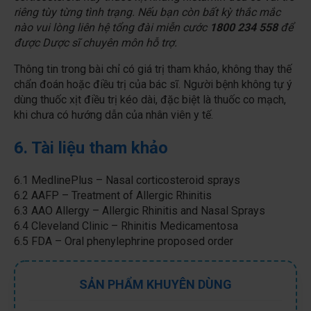
riêng tùy từng tình trạng. Nếu bạn còn bất kỳ thắc mắc
nào vui lòng liên hệ tổng đài miễn cước
1800 234 558
để
được Dược sĩ chuyên môn hỗ trợ.
Thông tin trong bài chỉ có giá trị tham khảo, không thay thế
chẩn đoán hoặc điều trị của bác sĩ. Người bệnh không tự ý
dùng thuốc xịt điều trị kéo dài, đặc biệt là thuốc co mạch,
khi chưa có hướng dẫn của nhân viên y tế.
6. Tài liệu tham khảo
6.1 MedlinePlus – Nasal corticosteroid sprays
6.2 AAFP – Treatment of Allergic Rhinitis
6.3 AAO Allergy – Allergic Rhinitis and Nasal Sprays
6.4 Cleveland Clinic – Rhinitis Medicamentosa
6.5 FDA – Oral phenylephrine proposed order
SẢN PHẨM KHUYÊN DÙNG