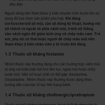
đều đặn
Người dùng nên tham khảo ý kiến chuyên môn trước khi sử
dụng để lựa chọn sản phẩm phù hợp.
Khi dùng
corticosteroid xịt mũi, cần xịt đúng kỹ thuật, hướng vòi
xịt chếch ra ngoài về phía cánh mũi, tránh xịt thẳng
vào vách ngăn để giảm kích ứng và chảy máu cam. Trẻ
em, phụ nữ có thai hoặc người dễ chảy máu mũi nên
tham khảo ý kiến nhân viên y tế trước khi dùng.
1.3 Thuốc xịt kháng histamin
Nhóm thuốc này thường dùng cho các trường hợp viêm mũi
dị ứng với biểu hiện hắt hơi liên tục, ngứa mũi hoặc chảy
nước mũi. Một số hoạt chất có thể gặp: Azelastine,
Olopatadine…Nhóm thuốc này thường được dùng theo
hướng dẫn của bác sĩ tùy tình trạng bệnh.
1.4 Thuốc xịt kháng cholinergic/ipratropium
Thuốc xịt mũi kháng cholinergic: Hoạt chất thường gặp là