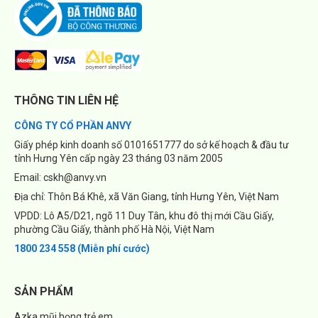
THÔNG TIN LIÊN HỆ
CÔNG TY CỔ PHẦN ANVY
Giấy phép kinh doanh số 0101651777 do sở kế hoạch & đầu tư
tỉnh Hưng Yên cấp ngày 23 tháng 03 năm 2005
Email: cskh@anvy.vn
Địa chỉ: Thôn Bá Khê, xã Văn Giang, tỉnh Hưng Yên, Việt Nam
VPDD: Lô A5/D21, ngõ 11 Duy Tân, khu đô thị mới Cầu Giấy,
phường Cầu Giấy, thành phố Hà Nội, Việt Nam
1800 234 558 (Miễn phí cước)
SẢN PHẨM
Azka mũi họng trẻ em