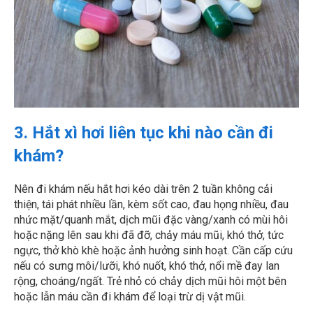
3. Hắt xì hơi liên tục khi nào cần đi
khám?
Nên đi khám nếu hắt hơi kéo dài trên 2 tuần không cải
thiện, tái phát nhiều lần, kèm sốt cao, đau họng nhiều, đau
nhức mặt/quanh mắt, dịch mũi đặc vàng/xanh có mùi hôi
hoặc nặng lên sau khi đã đỡ, chảy máu mũi, khó thở, tức
ngực, thở khò khè hoặc ảnh hưởng sinh hoạt. Cần cấp cứu
nếu có sưng môi/lưỡi, khó nuốt, khó thở, nổi mề đay lan
rộng, choáng/ngất. Trẻ nhỏ có chảy dịch mũi hôi một bên
hoặc lẫn máu cần đi khám để loại trừ dị vật mũi.