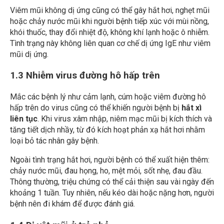
Viêm mũi không dị ứng cũng có thể gây hắt hơi, nghẹt mũi
hoặc chảy nước mũi khi người bệnh tiếp xúc với mùi nồng,
khói thuốc, thay đổi nhiệt độ, không khí lạnh hoặc ô nhiễm.
Tình trạng này không liên quan cơ chế dị ứng IgE như viêm
mũi dị ứng.
1.3 Nhiễm virus đường hô hấp trên
Mắc các bệnh lý như cảm lạnh, cúm hoặc viêm đường hô
hấp trên do virus cũng có thể khiến người bệnh bị
hắt xì
liên tục
. Khi virus xâm nhập, niêm mạc mũi bị kích thích và
tăng tiết dịch nhầy, từ đó kích hoạt phản xạ hắt hơi nhằm
loại bỏ tác nhân gây bệnh.
Ngoài tình trạng hắt hơi, người bệnh có thể xuất hiện thêm:
chảy nước mũi, đau họng, ho, mệt mỏi, sốt nhẹ, đau đầu.
Thông thường, triệu chứng có thể cải thiện sau vài ngày đến
khoảng 1 tuần. Tuy nhiên, nếu kéo dài hoặc nặng hơn, người
bệnh nên đi khám để được đánh giá.