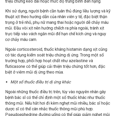
triệu chứng kéo dài hoặc mức độ trung bình đến nặng.
Khi sử dụng, người bệnh cần tuân thủ đúng liều lượng và kỹ
thuật xịt theo hướng dẫn của nhân viên y tế, đặc biệt thận
trọng ở trẻ nhỏ, phụ nữ mang thai hoặc người dễ chảy máu
mũi. Đầu vòi xịt nên hướng chếch ra phía ngoài, tránh xịt
trực tiếp vào vách ngăn mũi để hạn chế kích ứng và nguy
cơ chảy máu cam.
Ngoài corticosteroid, thuốc kháng histamin dạng xịt cũng
có tác dụng kiểm soát triệu chứng dị ứng. Trong một số
trường hợp, phối hợp hoạt chất như azelastine và
fluticasone có thể giúp cải thiện triệu chứng tốt hơn, đặc
biệt ở viêm mũi dị ứng theo mùa.
Một số thuốc điều trị dị ứng khác
Ngoài những thuốc điều trị trên, tùy vào nguyên nhân gây
bệnh bác sĩ có thể chỉ định một số thuốc khác như thuốc
thông mũi.
Nếu hắt hơi đi kèm nghẹt mũi nhiều, bác sĩ hoặc
dược sĩ có thể cân nhắc thuốc thông mũi phù hợp.
Pseudoephedrine đường uống có thể giúp giảm nghẹt mũi