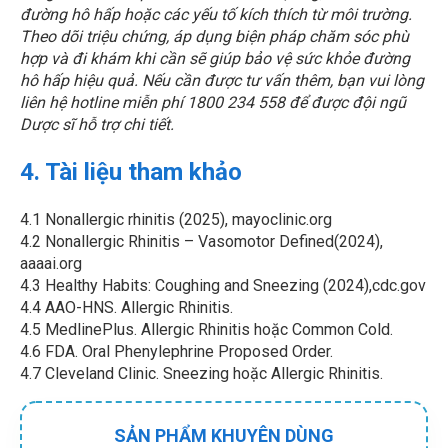
đường hô hấp hoặc các yếu tố kích thích từ môi trường.
Theo dõi triệu chứng, áp dụng biện pháp chăm sóc phù
hợp và đi khám khi cần sẽ giúp bảo vệ sức khỏe đường
hô hấp hiệu quả.
Nếu cần được tư vấn thêm, bạn vui lòng
liên hệ hotline miễn phí 1800 234 558 để được đội ngũ
Dược sĩ hỗ trợ chi tiết.
4. Tài liệu tham khảo
4.1 Nonallergic rhinitis (2025), mayoclinic.org
4.2 Nonallergic Rhinitis – Vasomotor Defined(2024),
aaaai.org
4.3 Healthy Habits: Coughing and Sneezing
(2024),cdc.gov
4.4
AAO-HNS. Allergic Rhinitis.
4.5
MedlinePlus. Allergic Rhinitis hoặc Common Cold
.
4.6
FDA. Oral Phenylephrine Proposed Order
.
4.7
Cleveland Clinic. Sneezing hoặc Allergic Rhinitis.
SẢN PHẨM KHUYÊN DÙNG