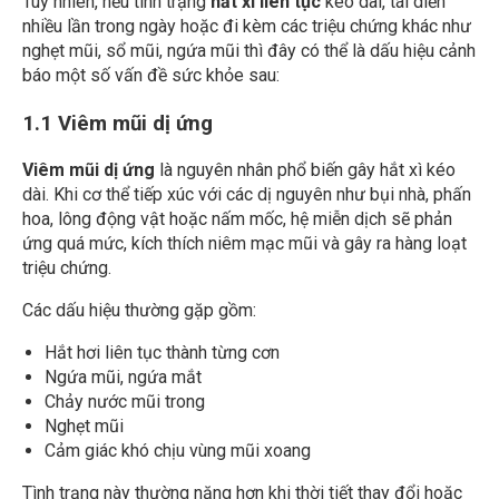
Tuy nhiên, nếu tình trạng
hắt xì liên tục
kéo dài, tái diễn
nhiều lần trong ngày hoặc đi kèm các triệu chứng khác như
nghẹt mũi, sổ mũi, ngứa mũi thì đây có thể là dấu hiệu cảnh
báo một số vấn đề sức khỏe sau:
1.1 Viêm mũi dị ứng
Viêm mũi dị ứng
là nguyên nhân phổ biến gây hắt xì kéo
dài. Khi cơ thể tiếp xúc với các dị nguyên như bụi nhà, phấn
hoa, lông động vật hoặc nấm mốc, hệ miễn dịch sẽ phản
ứng quá mức, kích thích niêm mạc mũi và gây ra hàng loạt
triệu chứng.
Các dấu hiệu thường gặp gồm:
Hắt hơi liên tục thành từng cơn
Ngứa mũi, ngứa mắt
Chảy nước mũi trong
Nghẹt mũi
Cảm giác khó chịu vùng mũi xoang
Tình trạng này thường nặng hơn khi thời tiết thay đổi hoặc