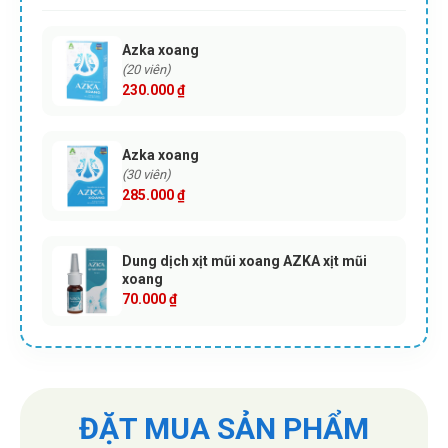
Azka xoang
(20 viên)
230.000
₫
Azka xoang
(30 viên)
285.000
₫
Dung dịch xịt mũi xoang AZKA xịt mũi
xoang
70.000
₫
ĐẶT MUA SẢN PHẨM