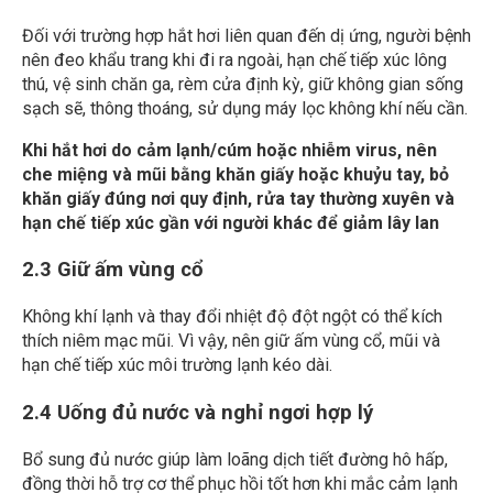
Đối với trường hợp hắt hơi liên quan đến dị ứng, người bệnh
nên đeo khẩu trang khi đi ra ngoài, hạn chế tiếp xúc lông
thú, vệ sinh chăn ga, rèm cửa định kỳ, giữ không gian sống
sạch sẽ, thông thoáng, sử dụng máy lọc không khí nếu cần.
Khi hắt hơi do cảm lạnh/cúm hoặc nhiễm virus, nên
che miệng và mũi bằng khăn giấy hoặc khuỷu tay, bỏ
khăn giấy đúng nơi quy định, rửa tay thường xuyên và
hạn chế tiếp xúc gần với người khác để giảm lây lan
2.3 Giữ ấm vùng cổ
Không khí lạnh và thay đổi nhiệt độ đột ngột có thể kích
thích niêm mạc mũi. Vì vậy, nên giữ ấm vùng cổ, mũi và
hạn chế tiếp xúc môi trường lạnh kéo dài.
2.4 Uống đủ nước và nghỉ ngơi hợp lý
Bổ sung đủ nước giúp làm loãng dịch tiết đường hô hấp,
đồng thời hỗ trợ cơ thể phục hồi tốt hơn khi mắc cảm lạnh