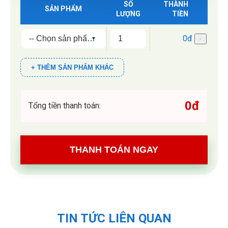
SỐ
THÀNH
SẢN PHẨM
LƯỢNG
TIỀN
0đ
×
+ THÊM SẢN PHẨM KHÁC
0đ
Tổng tiền thanh toán:
THANH TOÁN NGAY
TIN TỨC LIÊN QUAN