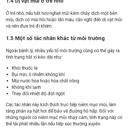
1.4 Dị vật mũi ở trẻ nhỏ
Ở trẻ nhỏ, nếu hắt hơi/nghẹt mũi kèm chảy dịch một bên
mũi, dịch có mùi hôi hoặc lẫn máu, cần nghĩ đến dị vật mũi
và nên đưa trẻ đi khám.
1.5 Một số tác nhân khác từ môi trường
Ngoài bệnh lý, nhiều yếu tố môi trường cũng có thể gây ra
tình trạng hắt xì kéo dài như:
Khói thuốc lá
Bụi mịn, ô nhiễm không khí
Mùi nước hoa hoặc hóa chất nồng
Không khí lạnh
Thay đổi nhiệt độ đột ngột
Các tác nhân này kích thích trực tiếp niêm mạc mũi, làm
tăng phản xạ hắt hơi để bảo vệ đường hô hấp. Đối với
những người có niêm mạc mũi nhạy cảm, tình trạng này có
thể tái phát nhiều lần nếu tiếp xúc thường xuyên.